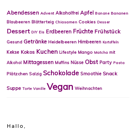
Abendessen
Apfel
Alkoholfrei
Advent
Banane
Bananen
Blätterteig
Cookies
Blaubeeren
Chiasamen
Desser
Dessert
Früchte
Frühstück
Erdbeeren
DIY
Eis
Getränke
Himbeeren
Heidelbeeren
Gesund
Kartoffeln
Kuchen
Kokos
Kekse
Lifestyle
Mango
mit
Matcha
Obst
Mittagessen
Nüsse
Party
Alkohol
Muffins
Pasta
Schokolade
Snack
Smoothie
Plätzchen
Salzig
Vegan
Suppe
Weihnachten
Torte
Vanille
Hallo,