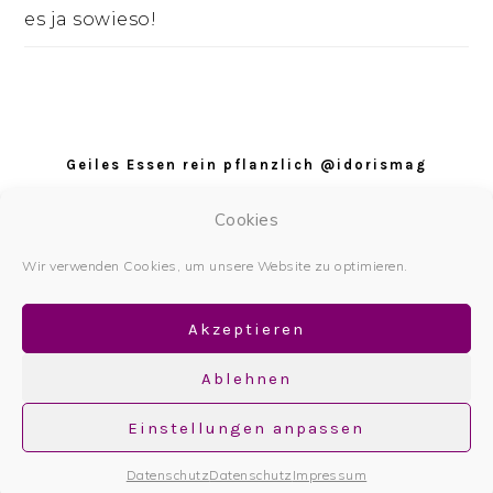
es ja sowieso!
Footer
Geiles Essen rein pflanzlich @idorismag
Datenschutz
Cookies
Datenschutzerklärung
Wir verwenden Cookies, um unsere Website zu optimieren.
Impressum
Akzeptieren
Ablehnen
Einstellungen anpassen
Copyright © 2026
Datenschutz
Datenschutz
Impressum