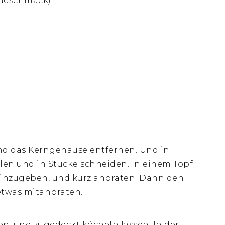
h Geschmack)
nd das Kerngehäuse entfernen. Und in
len und in Stücke schneiden. In einem Topf
 hinzugeben, und kurz anbraten. Dann den
etwas mitanbraten.
, und zugedeckt köcheln lassen. In der