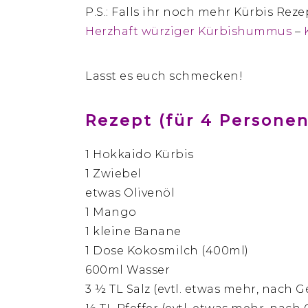
P.S.: Falls ihr noch mehr Kürbis Rez
Herzhaft würziger Kürbishummus
–
Lasst es euch schmecken!
Rezept (für 4 Personen
1 Hokkaido Kürbis
1 Zwiebel
etwas Olivenöl
1 Mango
1 kleine Banane
1 Dose Kokosmilch (400ml)
600ml Wasser
3 ½ TL Salz (evtl. etwas mehr, nach 