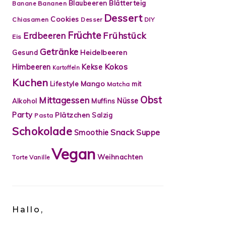
Blätterteig
Blaubeeren
Banane
Bananen
Dessert
Cookies
Chiasamen
Desser
DIY
Früchte
Frühstück
Erdbeeren
Eis
Getränke
Heidelbeeren
Gesund
Kokos
Himbeeren
Kekse
Kartoffeln
Kuchen
Lifestyle
Mango
mit
Matcha
Obst
Mittagessen
Nüsse
Alkohol
Muffins
Party
Plätzchen
Salzig
Pasta
Schokolade
Snack
Smoothie
Suppe
Vegan
Weihnachten
Torte
Vanille
Hallo,