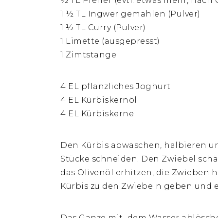
½ TL Pfeffer (evtl. etwas mehr, nac
1 ½ TL Ingwer gemahlen (Pulver)
1 ½ TL Curry (Pulver)
1 Limette (ausgepresst)
1 Zimtstange
4 EL pflanzliches Joghurt
4 EL Kürbiskernöl
4 EL Kürbiskerne
Den Kürbis abwaschen, halbieren u
Stücke schneiden. Den Zwiebel schä
das Olivenöl erhitzen, die Zwieben
Kürbis zu den Zwiebeln geben und 
Das Ganze mit dem Wasser ablöschen