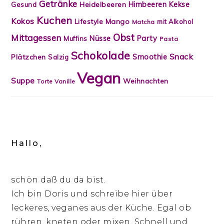
Getränke
Himbeeren
Kekse
Heidelbeeren
Gesund
Kuchen
Kokos
Lifestyle
Mango
mit Alkohol
Matcha
Obst
Mittagessen
Nüsse
Party
Muffins
Pasta
Schokolade
Snack
Smoothie
Plätzchen
Salzig
Vegan
Suppe
Weihnachten
Torte
Vanille
Hallo,
schön daß du da bist.
Ich bin Doris und schreibe hier über
leckeres, veganes aus der Küche. Egal ob
rühren, kneten oder mixen. Schnell und