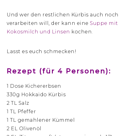
Und wer den restlichen Kürbis auch noch
verarbeiten will, der kann eine
Suppe mit
Kokosmilch und Linsen
kochen.
Lasst es euch schmecken!
Rezept (für 4 Personen):
1 Dose Kichererbsen
330g Hokkaido Kürbis
2 TL Salz
1 TL Pfeffer
1 TL gemahlener Kümmel
2 EL Olivenöl