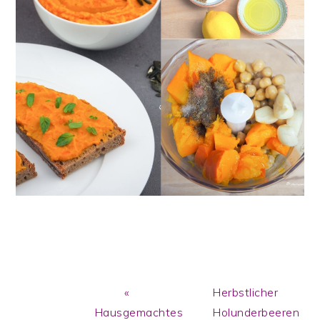
Previous
Next
«
Herbstlicher
Post:
Post:
Hausgemachtes
Holunderbeeren