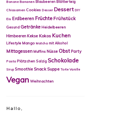
Blätterteig
Blaubeeren
Banane
Bananen
Dessert
Cookies
Chiasamen
Desser
DIY
Früchte
Frühstück
Erdbeeren
Eis
Getränke
Heidelbeeren
Gesund
Kuchen
Kokos
Himbeeren
Kekse
Lifestyle
Mango
mit Alkohol
Matcha
Obst
Mittagessen
Nüsse
Party
Muffins
Schokolade
Plätzchen
Salzig
Pasta
Snack
Smoothie
Suppe
Torte
Vanille
Sirup
Vegan
Weihnachten
Hallo,