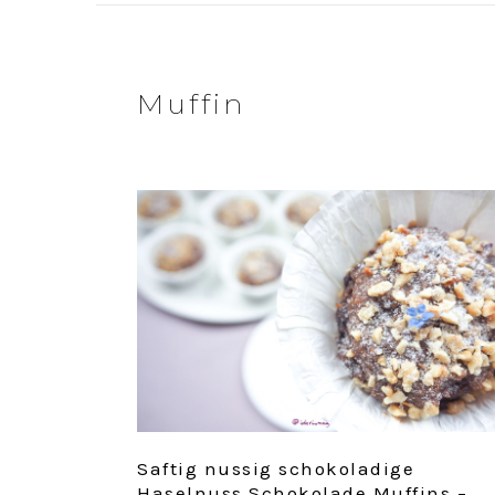
Muffin
Saftig nussig schokoladige
Haselnuss Schokolade Muffins –