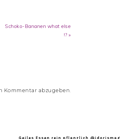
Next
Schoko-Bananen what else
Post:
!? »
en Kommentar abzugeben.
Geiles Essen rein pflanzlich @idorismag