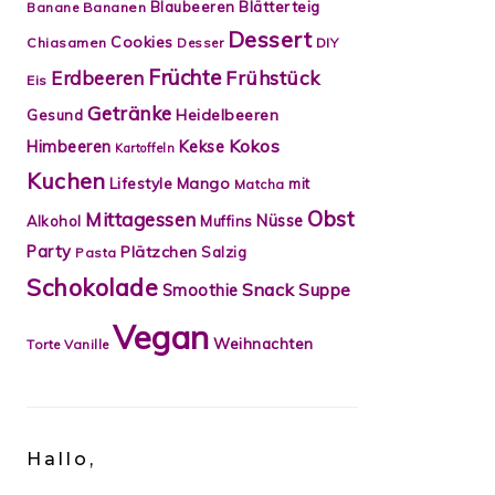
Blätterteig
Blaubeeren
Banane
Bananen
Dessert
Cookies
Chiasamen
Desser
DIY
Früchte
Frühstück
Erdbeeren
Eis
Getränke
Heidelbeeren
Gesund
Kokos
Himbeeren
Kekse
Kartoffeln
Kuchen
Lifestyle
Mango
mit
Matcha
Obst
Mittagessen
Nüsse
Alkohol
Muffins
Party
Plätzchen
Salzig
Pasta
Schokolade
Snack
Smoothie
Suppe
Vegan
Weihnachten
Torte
Vanille
Hallo,