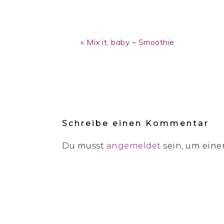
Previous
« Mix it, baby – Smoothie
Post:
Reader
Interactions
Schreibe einen Kommentar
Du musst
angemeldet
sein, um ein
Footer