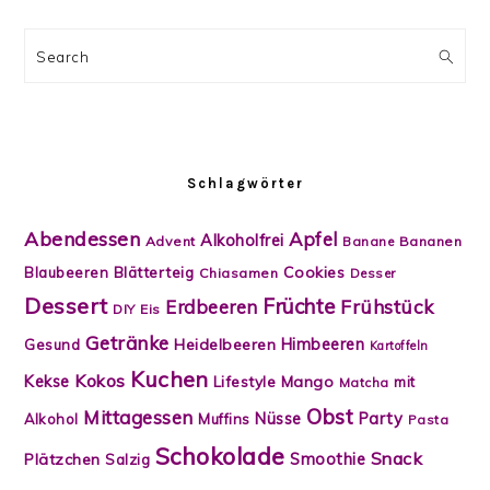
Search
Schlagwörter
Abendessen
Apfel
Alkoholfrei
Advent
Banane
Bananen
Blätterteig
Cookies
Blaubeeren
Chiasamen
Desser
Dessert
Früchte
Frühstück
Erdbeeren
DIY
Eis
Getränke
Himbeeren
Heidelbeeren
Gesund
Kartoffeln
Kuchen
Kokos
Kekse
Lifestyle
Mango
mit
Matcha
Obst
Mittagessen
Nüsse
Party
Alkohol
Muffins
Pasta
Schokolade
Snack
Smoothie
Plätzchen
Salzig