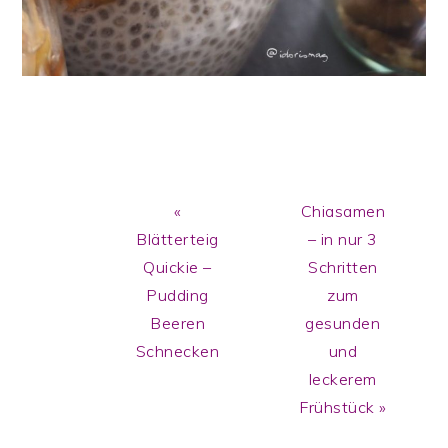
Previous
Next
«
Chiasamen
Post:
Post:
Blätterteig
– in nur 3
Quickie –
Schritten
Pudding
zum
Beeren
gesunden
Schnecken
und
leckerem
Frühstück »