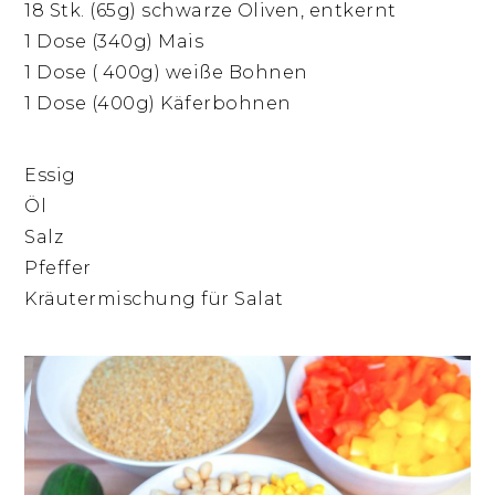
18 Stk. (65g) schwarze Oliven, entkernt
1 Dose (340g) Mais
1 Dose ( 400g) weiße Bohnen
1 Dose (400g) Käferbohnen
Essig
Öl
Salz
Pfeffer
Kräutermischung für Salat