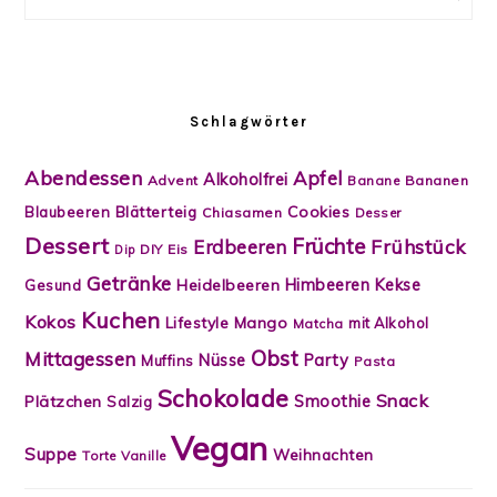
Schlagwörter
Abendessen
Apfel
Alkoholfrei
Advent
Banane
Bananen
Blätterteig
Cookies
Blaubeeren
Chiasamen
Desser
Dessert
Früchte
Frühstück
Erdbeeren
DIY
Eis
Dip
Getränke
Himbeeren
Kekse
Heidelbeeren
Gesund
Kuchen
Kokos
Lifestyle
Mango
mit Alkohol
Matcha
Obst
Mittagessen
Nüsse
Party
Muffins
Pasta
Schokolade
Snack
Smoothie
Plätzchen
Salzig
Vegan
Suppe
Weihnachten
Torte
Vanille