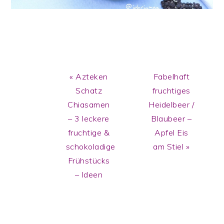
Previous
Next
« Azteken
Fabelhaft
Post:
Post:
Schatz
fruchtiges
Chiasamen
Heidelbeer /
– 3 leckere
Blaubeer –
fruchtige &
Apfel Eis
schokoladige
am Stiel »
Frühstücks
– Ideen
Reader
Interactions