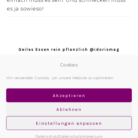
einfach muss es sein. Und schmecken muss
es ja sowieso!
Footer
Geiles Essen rein pflanzlich @idorismag
Datenschutz
Cookies
Datenschutzerklärung
Wir verwenden Cookies, um unsere Website zu optimieren.
Impressum
Akzeptieren
Ablehnen
Einstellungen anpassen
Copyright © 2026
Datenschutz
Datenschutz
Impressum