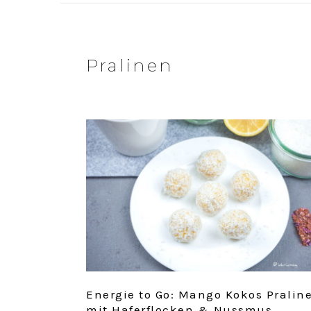
Pralinen
Energie to Go: Mango Kokos Pralin
mit Haferflocken & Nussmus