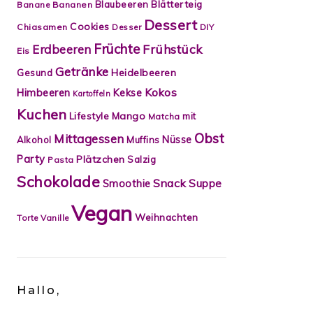
Blätterteig
Blaubeeren
Banane
Bananen
Dessert
Cookies
Chiasamen
Desser
DIY
Früchte
Frühstück
Erdbeeren
Eis
Getränke
Heidelbeeren
Gesund
Kokos
Himbeeren
Kekse
Kartoffeln
Kuchen
Lifestyle
Mango
mit
Matcha
Obst
Mittagessen
Nüsse
Alkohol
Muffins
Party
Plätzchen
Salzig
Pasta
Schokolade
Snack
Smoothie
Suppe
Vegan
Weihnachten
Torte
Vanille
Hallo,