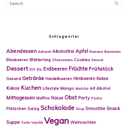
Search
Schlagwörter
Abendessen
Apfel
Alkoholfrei
Advent
Banane
Bananen
Blätterteig
Cookies
Blaubeeren
Chiasamen
Desser
Dessert
Früchte
Frühstück
Erdbeeren
DIY
Eis
Getränke
Himbeeren
Kekse
Heidelbeeren
Gesund
Kuchen
Kokos
Lifestyle
Mango
mit Alkohol
Matcha
Obst
Mittagessen
Nüsse
Party
Muffins
Pasta
Schokolade
Snack
Smoothie
Plätzchen
Salzig
Sirup
Vegan
Suppe
Weihnachten
Torte
Vanille