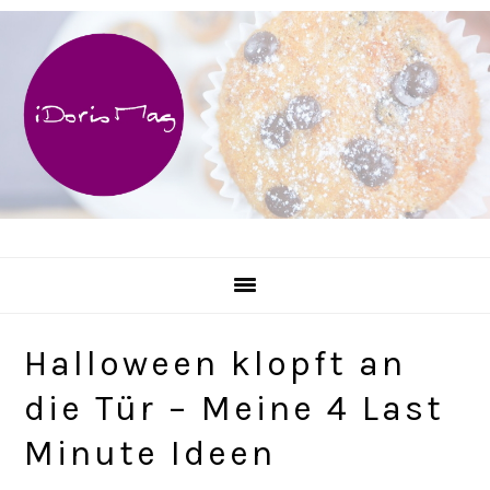
Skip
Skip
Skip
Skip
to
to
to
to
primary
main
primary
footer
navigation
content
sidebar
Halloween klopft an
die Tür – Meine 4 Last
Minute Ideen