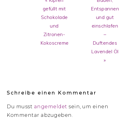
« Kipferl
Baden,
Post:
Post:
gefüllt mit
Entspannen
Schokolade
und gut
und
einschlafen
Zitronen-
–
Kokoscreme
Duftendes
Lavendel Öl
»
Reader
Interactions
Schreibe einen Kommentar
Du musst
angemeldet
sein, um einen
Kommentar abzugeben.