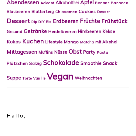
Abendessen
Apfel
Alkoholfrei
Advent
Banane
Bananen
Blätterteig
Cookies
Blaubeeren
Chiasamen
Desser
Dessert
Früchte
Frühstück
Erdbeeren
DIY
Eis
Dip
Getränke
Himbeeren
Kekse
Heidelbeeren
Gesund
Kuchen
Kokos
Lifestyle
Mango
mit Alkohol
Matcha
Obst
Mittagessen
Nüsse
Party
Muffins
Pasta
Schokolade
Snack
Smoothie
Plätzchen
Salzig
Vegan
Suppe
Weihnachten
Torte
Vanille
Hallo,