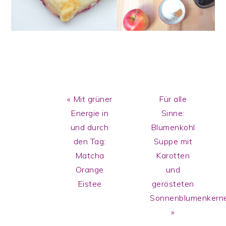
Previous
Next
« Mit grüner
Für alle
Post:
Post:
Energie in
Sinne:
und durch
Blumenkohl
den Tag:
Suppe mit
Matcha
Karotten
Orange
und
Eistee
gerösteten
Sonnenblumenkern
»