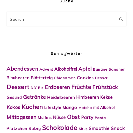
Suche
Search
Schlagwörter
Abendessen
Apfel
Alkoholfrei
Advent
Banane
Bananen
Blätterteig
Cookies
Blaubeeren
Chiasamen
Desser
Dessert
Früchte
Frühstück
Erdbeeren
DIY
Eis
Getränke
Himbeeren
Kekse
Heidelbeeren
Gesund
Kuchen
Kokos
Lifestyle
Mango
mit Alkohol
Matcha
Obst
Mittagessen
Nüsse
Party
Muffins
Pasta
Schokolade
Snack
Smoothie
Plätzchen
Salzig
Sirup