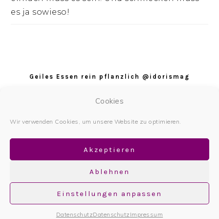
es ja sowieso!
Footer
Geiles Essen rein pflanzlich @idorismag
Datenschutz
Cookies
Datenschutzerklärung
Wir verwenden Cookies, um unsere Website zu optimieren.
Impressum
Akzeptieren
Ablehnen
Einstellungen anpassen
Copyright © 2026
Datenschutz
Datenschutz
Impressum