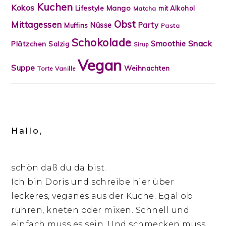
Kuchen
Kokos
Lifestyle
Mango
mit Alkohol
Matcha
Obst
Mittagessen
Nüsse
Party
Muffins
Pasta
Schokolade
Snack
Smoothie
Plätzchen
Salzig
Sirup
Vegan
Suppe
Weihnachten
Torte
Vanille
Hallo,
schön daß du da bist.
Ich bin Doris und schreibe hier über
leckeres, veganes aus der Küche. Egal ob
rühren, kneten oder mixen. Schnell und
einfach muss es sein. Und schmecken muss