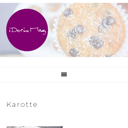
Skip
Skip
Skip
Skip
to
to
to
to
primary
main
primary
footer
navigation
content
sidebar
Karotte